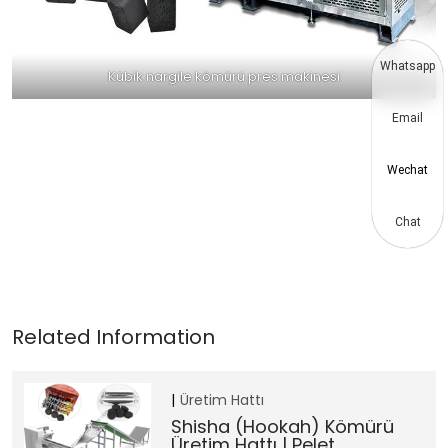
Whatsapp
Kübik nargile kömürü pres makinesi
Email
Wechat
Chat
Üretim Hattı
Shisha (Hookah) Kömürü
Üretim Hattı | Pelet