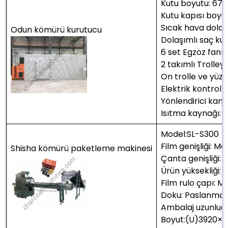
Kutu boyutu: 6
Kutu kapısı boy
Sıcak hava dolaş
Odun kömürü kurutucu
Dolaşımlı saç k
6 set Egzoz fan
2 takımlı Trolley 
On trolle ve yüz 
Elektrik kontrol 
Yönlendirici kana
Isıtma kaynağı: 
Model:SL-S300
Film genişliği:
Shisha kömürü paketleme makinesi
Çanta genişliği:
Ürün yüksekliği
Film rulo çapı:
Doku: Paslanmaz 
Ambalaj uzunlu
Boyut:(U)3920×