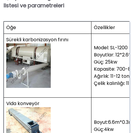
listesi ve parametreleri
Öğe
Özellikler
Sürekli karbonizasyon fırını
Model: SL-1200
Boyutlar: 12*2.6*
Güç: 25kw
Kapasite: 700-8
Ağırlık: 11-12 ton
Çelik kalınlığı: 
Vida konveyör
Boyut:6.6m*0.3
Güç:4kw