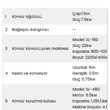
Çap:1.5m
1
Kömür öğütücü
Güç:7.5kw
2
Bağlayıcı karıştırıcı
—
Model: SL-180
Güç: 22kw
3
Kömür kömürü pres makinesi
Kapasite: 800-1000
Boyut: 2200x1400
Uzunluk: 6m
4
Kesici ve konveyör
Genişlik: 0.5m
Güç: 0.75kw
Model: SL-480
Motor: 6.5kw
5
Kömür kurutma kutusu
Kapasite: 1.25t/dair
Makine boyutu: 4.5