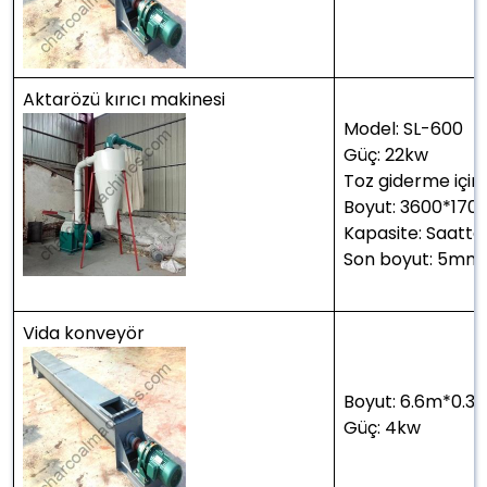
Aktarözü kırıcı makinesi
Model: SL-600
Güç: 22kw
Toz giderme için 
Boyut: 3600*17
Kapasite: Saatt
Son boyut: 5mm
Vida konveyör
Boyut: 6.6m*0.3
Güç: 4kw