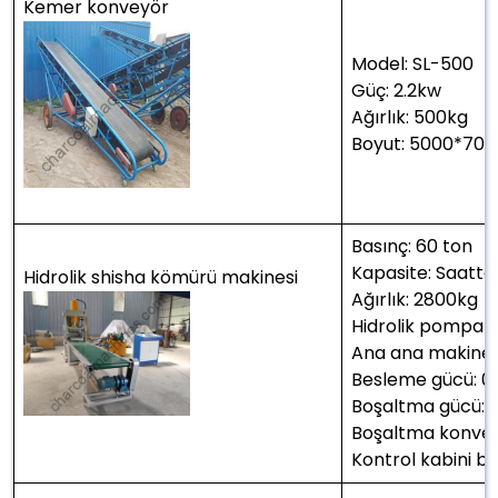
Kemer konveyör
Model: SL-500
Güç: 2.2kw
Ağırlık: 500kg
Boyut: 5000*7
Basınç: 60 ton
Kapasite: Saatt
Hidrolik shisha kömürü makinesi
Ağırlık: 2800kg
Hidrolik pompa g
Ana ana makine
Besleme gücü: 0
Boşaltma gücü: 
Boşaltma konve
Kontrol kabini 