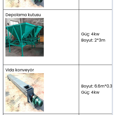
Depolama kutusu
Güç: 4kw
Boyut: 2*3m
Vida konveyör
Boyut: 6.6m*0.3
Güç: 4kw