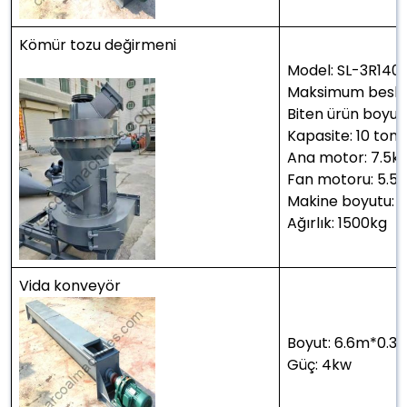
Kömür tozu değirmeni
Model: SL-3R140
Maksimum besle
Biten ürün boyu
Kapasite: 10 ton
Ana motor: 7.5k
Fan motoru: 5.5
Makine boyutu: 3
Ağırlık: 1500kg
Vida konveyör
Boyut: 6.6m*0.3
Güç: 4kw