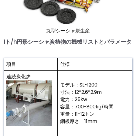
丸型シーシャ炭生産
1ト/h円形シーシャ炭植物の機械リストとパラメータ
項目
仕様
連続炭化炉
モデル：SL-1200
寸法：12*2.6*2.9m
電力：25kw
容量：700-800kg/時間
重量：11-12トン
鋼板厚さ：11mm