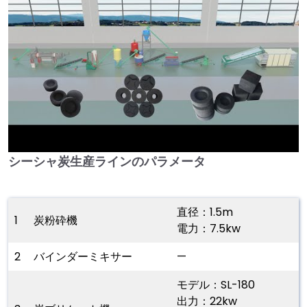
シーシャ炭生産ラインのパラメータ
►
直径：1.5m
1
炭粉砕機
電力：7.5kw
2
バインダーミキサー
—
モデル：SL-180
出力：22kw