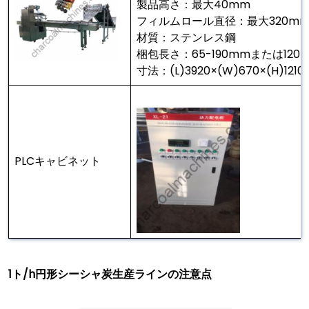
製品高さ：最大40mm
フィルムロール直径：最大320m
材質：ステンレス鋼
梱包長さ：65-190mmまたは120-
寸法：(L)3920×(W)670×(H)121
PLCキャビネット
1ト/h円形シーシャ炭生産ラインの注意点