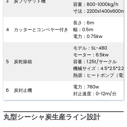
3
炭ブリケット機
容量：800-1000kg/h
寸法：2200x1400x600m
長さ：6m
4
カッターとコンベヤー付き
幅：0.5m
電力：0.75kw
モデル：SL-480
モーター：6.5kw
5
炭乾燥箱
容量：1.25t/サークル
機械サイズ：4.5*2.5*2.2
熱源：ヒートポンプ（電
電力：780w
6
炭封止機
封止速度：0-12m/分
丸型シーシャ炭生産ライン設計