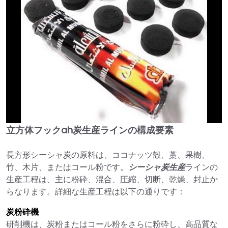
立方体フックah炭生産ラインの構成要素
►
長方形シーシャ炭の原料は、ココナッツ殻、藁、果樹、
竹、木片、またはコール粉です。
シーシャ炭生産
ラインの
生産工程は、主に粉砕、混合、圧縮、切断、乾燥、封止か
らなります。詳細な生産工程は以下の通りです：
炭粉砕機
研削機は、炭粉またはコール粉をさらに粉砕し、高品質な