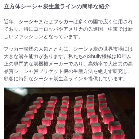
立方体シーシャ炭生産ラインの簡単な紹介
近年、
シーシャ
または
フッカー
は多くの国で広く使用され
ており、特にヨーロッパやアメリカの先進国、中東では新
しいファッションとなっています。
フッカー喫煙の人気とともに、シーシャ炭の世界市場には
大きな潜在能力があります。私たちのShuliy機械は10年以
上の専門的な炭機械メーカーであり、高効率で大出力の高
品質シーシャ炭ブリケット機の生産方法を絶えず研究し、
顧客に特別なシーシャ炭生産ラインを提供しています。