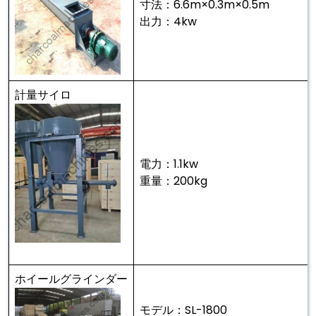
寸法：6.6m×0.3m×0.5m
出力：4kw
計量サイロ
電力：1.1kw
重量：200kg
ホイールグラインダー
モデル：SL-1800