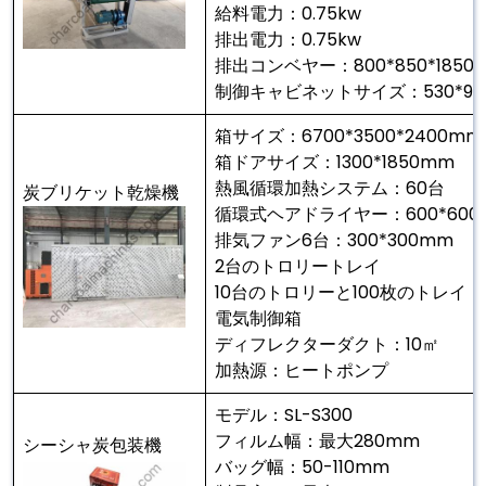
給料電力：0.75kw
排出電力：0.75kw
排出コンベヤー：800*850*1850
制御キャビネットサイズ：530*900
箱サイズ：6700*3500*2400mm
箱ドアサイズ：1300*1850mm
熱風循環加熱システム：60台
炭ブリケット乾燥機
循環式ヘアドライヤー：600*600
排気ファン6台：300*300mm
2台のトロリートレイ
10台のトロリーと100枚のトレイ
電気制御箱
ディフレクターダクト：10㎡
加熱源：ヒートポンプ
モデル：SL-S300
フィルム幅：最大280mm
シーシャ炭包装機
バッグ幅：50-110mm