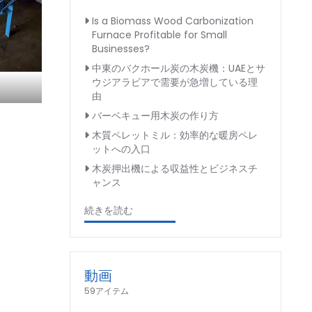
Is a Biomass Wood Carbonization
Furnace Profitable for Small
Businesses?
中東のバクホール炭の木炭機：UAEとサ
ウジアラビアで需要が急増している理
由
バーベキュー用木炭の作り方
木質ペレットミル：効率的な暖房ペレ
ットへの入口
木炭押出機による収益性とビジネスチ
ャンス
続きを読む
動画
59アイテム