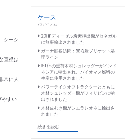
ケース
76アイテム
20HPディーゼル炭素押出機がセネガル
、シーシ
に無事輸出されました
ガーナ顧客訪問：BBQ炭ブリケット処
理ライン
な直径は
15t/hの重荷木材シュレッダーがインド
ネシアに輸出され、バイオマス燃料の
生産に使用されました
非常に人
パワーテイクオフトラクターとともに
木材シュレッダー機がフィリピンに輸
びやすい
出されました
木材皮むき機がシエラレオネに輸出さ
れました
続きを読む