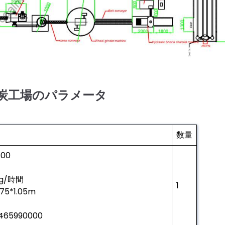
炭工場のパラメータ
数量
00
kg/時間
1
75*1.05m
65990000