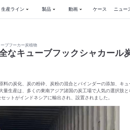
生産ライン
製品
動画
ケース
ニュー
ューブフーカー炭植物
全なキューブフックシャカール
原料の炭化、炭の粉砕、炭粉の混合とバインダーの添加、キュ
大量生産は、多くの東南アジア諸国の炭工場で人気の選択肢と
全セットがインドネシアに輸出され、設置されました。