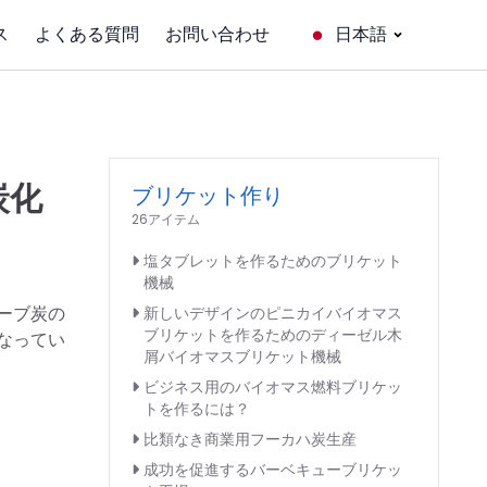
ス
よくある質問
お問い合わせ
日本語
炭化
ブリケット作り
26アイテム
塩タブレットを作るためのブリケット
機械
ーブ炭の
新しいデザインのピニカイバイオマス
ブリケットを作るためのディーゼル木
なってい
屑バイオマスブリケット機械
ビジネス用のバイオマス燃料ブリケッ
トを作るには？
比類なき商業用フーカハ炭生産
成功を促進するバーベキューブリケッ