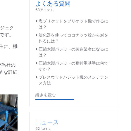
よくある質問
63アイテム
塩ブリケットをブリケット機で作るに
は？
ロジェク
です。
炭化器を使ってココナッツ殻から炭を
作るには？
主に、機
圧縮木製パレットの製造業者になるに
は？
圧縮木製パレットの耐荷重基準は何で
が当社の
すか？
的な詳細
プレスウッドパレット機のメンテナン
ス方法
続きを読む
ニュース
62 Items