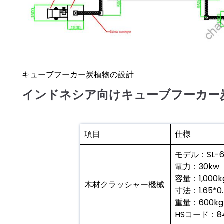
キューブフーカー炭植物の設計
インドネシア向けキューブフーカー
項目
仕様
モデル：SL-6
電力：30kw
容量：1,000
木材クラッシャー機械
寸法：1.65*0.
重量：600kg
HSコード：84