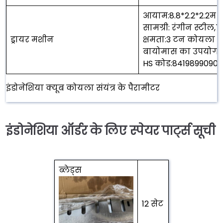
आयाम:8.8*2.2*2.2म
सामग्री: रंगीन स्टील,7
ड्रायर मशीन
क्षमता:3 टन कोयला प्रत
बायोमास का उपयोग हीट
HS कोड:8419899090
इंडोनेशिया क्यूब कोयला संयंत्र के पैरामीटर
इंडोनेशिया ऑर्डर के लिए स्पेयर पार्ट्स सूची
ब्लेड्स
12 सेट