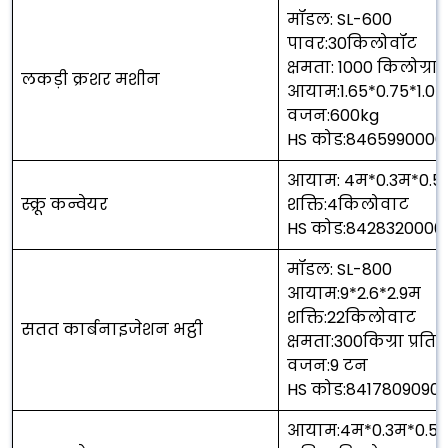
मॉडल: SL-600
पावर:30किलोवॉट
क्षमता: 1000 किलोग्राम 
लकड़ी क्रशर मशीन
आयाम:1.65*0.75*1.0
वजन:600kg
HS कोड:846599000
आयाम: 4म*0.3म*0.5
स्क्रू कन्वेयर
शक्ति:4किलोवाट
HS कोड:8428320000
मॉडल: SL-800
आयाम:9*2.6*2.9म
शक्ति:22किलोवाट
सतत कार्बनाइजेशन भट्ठी
क्षमता:300किग्रा प्रति 
वजन:9 टन
HS कोड:8417809090
आयाम:4म*0.3म*0.5