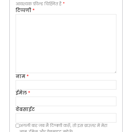
आवश्यक फ़ील्ड चिह्नित हैं
*
टिप्पणी
*
नाम
*
ईमेल
*
वेबसाईट
अगली बार जब मैं टिप्पणी करूँ, तो इस ब्राउज़र में मेरा
नाम, ईमेल और वेबसाइट सहेजें।