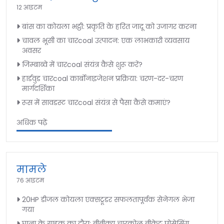
12 आइटम
बांस का कोयला भट्ठी: प्रकृति के हरित जादू को उजागर करना
चावल भूसी का चारcoal उत्पादन: एक लाभकारी व्यवसाय
अवसर
जिम्बाब्वे में चारcoal संयंत्र कैसे शुरू करें?
हार्डवुड चारcoal कार्बोनाइजेशन प्रक्रिया: चरण-दर-चरण
मार्गदर्शिका
रूस में सावडस्ट चारcoal संयंत्र से पैसा कैसे कमाएं?
अधिक पढ़ें
मामले
76 आइटम
20HP डीजल कोयला एक्सट्रूडर सफलतापूर्वक सेनेगल भेजा
गया
घाना के ग्राहक का दौरा: बीबीक्यू चारकोल ब्रीकेट प्रोसेसिंग