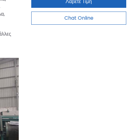
Λάβετε Τιμή
,
λα,
Chat Online
άλλες