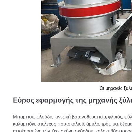
Οι μηχανές ξύλ
Εύρος εφαρμογής της μηχανής ξύλ
Μπαμπού, φλούδα, κινεζική βοτανοθεραπεία, φλοιός, φύλ
καλαμπόκι, στέλεχος πορτοκαλιού, άμυλο, τρόφιμα, δέρμ
αποξηραμένη τζίντζερ, σκόνη σκόρδου, κολοκυθόσπορος,