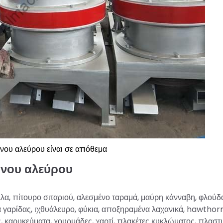
ινου αλεύρου είναι σε απόθεμα
ινου αλεύρου
λα, πίτουρο σιταριού, αλεσμένο ταραμά, μαύρη κάνναβη, φλούδα
α γαρίδας, ιχθυάλευρο, φύκια, αποξηραμένα λαχανικά, hawthorn
 καρυκεύματα, χουρμάδες, χαρτί, πλακέτες κυκλώματος, πλαστι