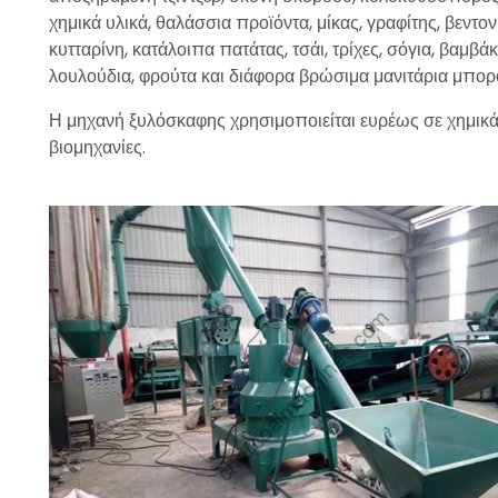
χημικά υλικά, θαλάσσια προϊόντα, μίκας, γραφίτης, βεντο
κυτταρίνη, κατάλοιπα πατάτας, τσάι, τρίχες, σόγια, βαμβ
λουλούδια, φρούτα και διάφορα βρώσιμα μανιτάρια μπορ
Η μηχανή ξυλόσκαφης χρησιμοποιείται ευρέως σε χημικά, 
βιομηχανίες.