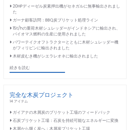
20HPディーゼル炭素押出機がセネガルに無事輸出されまし
た
ガーナ顧客訪問：BBQ炭ブリケット処理ライン
15t/hの重荷木材シュレッダーがインドネシアに輸出され、
バイオマス燃料の生産に使用されました
パワーテイクオフトラクターとともに木材シュレッダー機
がフィリピンに輸出されました
木材皮むき機がシエラレオネに輸出されました
続きを読む
完全な木炭プロジェクト
14 アイテム
ガイアナの木屑炭のブリケット工場のフィードバック
石炭ブリケット工場：石炭を持続可能なエネルギーに変換
木屑から輝く炭へ：木屑炭ブリケット工場