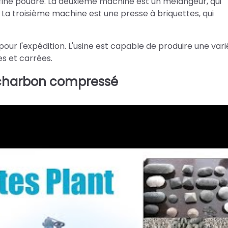
 fine poudre. La deuxième machine est un mélangeur, qui
La troisième machine est une presse à briquettes, qui
pour l'expédition. L'usine est capable de produire une var
es et carrées.
e charbon compressé