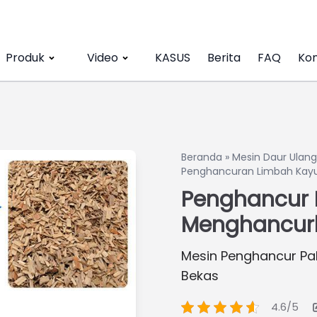
Produk
Video
KASUS
Berita
FAQ
Kon
Beranda
»
Mesin Daur Ulan
Penghancuran Limbah Kay
Penghancur 
Menghancur
Mesin Penghancur Pal
Bekas
4.6/5