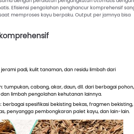
ersama dengan peralatan pengangkutan otomatis dengan
tis. Efisiensi pengolahan penghancur komprehensif san
s saat memproses kayu berpaku. Output per jamnya bisa
 komprehensif
jerami padi, kulit tanaman, dan residu limbah dari
tumpukan, cabang, akar, daun, dll. dari berbagai pohon,
, dan limbah pengolahan kehutanan lainnya.
berbagai spesifikasi bekisting bekas, fragmen bekisting,
as, penyangga pembongkaran palet kayu, dan lain-lain.