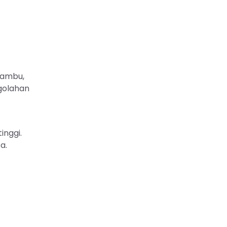
bambu,
ngolahan
inggi.
a.