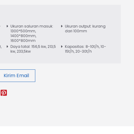
-
Ukuran saluran masuk:
Ukuran output: kurang
1300*500mm,
dari 100mm
1400*800mm,
1600*800mm
,
Daya total: 156,5 kw, 213,5
Kapasitas: 8-10t/h, 10-
kw, 233,5kw
15t/h, 20-30t/h
Kirim Email