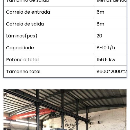
Tamanho de saída
Menos de 10
Correia de entrada
6m
Correia de saída
8m
Lâminas(pcs)
20
Capacidade
8-10 t/h
Potência total
156.5 kw
Tamanho total
8600*2000*2