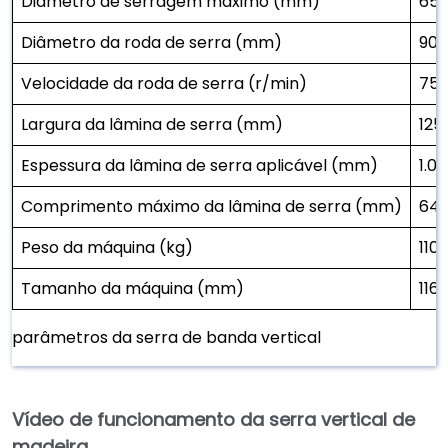
Diâmetro de serragem máximo (mm)
65
Diâmetro da roda de serra (mm)
900
Velocidade da roda de serra (r/min)
75
Largura da lâmina de serra (mm)
125
Espessura da lâmina de serra aplicável (mm)
1.05
Comprimento máximo da lâmina de serra (mm)
64
Peso da máquina (kg)
110
Tamanho da máquina (mm)
116
parâmetros da serra de banda vertical
Vídeo de funcionamento da serra vertical de
madeira