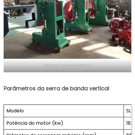
Fábrica de serras Shuliy
Parâmetros da serra de banda vertical
Modelo
SL-
Potência do motor (kw)
18.5