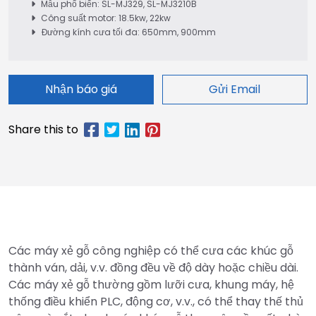
Mẫu phổ biến: SL-MJ329, SL-MJ3210B
Công suất motor: 18.5kw, 22kw
Đường kính cưa tối đa: 650mm, 900mm
Nhận báo giá
Gửi Email
Các máy xẻ gỗ công nghiệp có thể cưa các khúc gỗ
thành ván, dải, v.v. đồng đều về độ dày hoặc chiều dài.
Các máy xẻ gỗ thường gồm lưỡi cưa, khung máy, hệ
thống điều khiển PLC, động cơ, v.v., có thể thay thế thủ