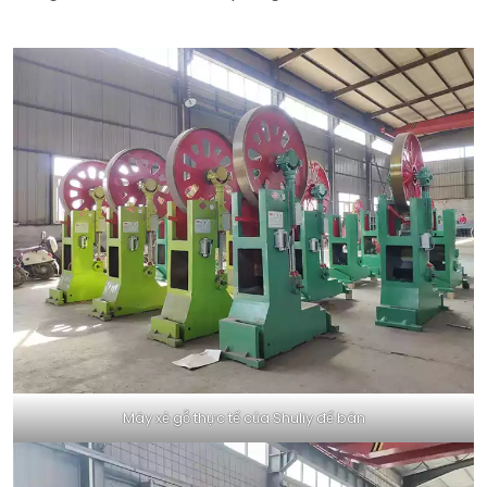
Máy xẻ gỗ thực tế của Shuliy để bán