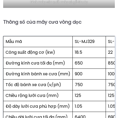
Nhà máy sản xuất máy xẻ gỗ Shuliy
Thông số của máy cưa vòng dọc
Mẫu mã
SL-MJ329
SL-M
Công suất động cơ (kw)
18.5
22
Đường kính cưa tối đa (mm)
650
850
Đường kính bánh xe cưa (mm)
900
1000
Tốc độ bánh xe cưa (v/ph)
750
750
Chiều rộng lưỡi cưa (mm)
125
125
Độ dày lưỡi cưa phù hợp (mm)
1.05
1.05
Chiều dài lưỡi cưa tối đa (mm)
6400
690