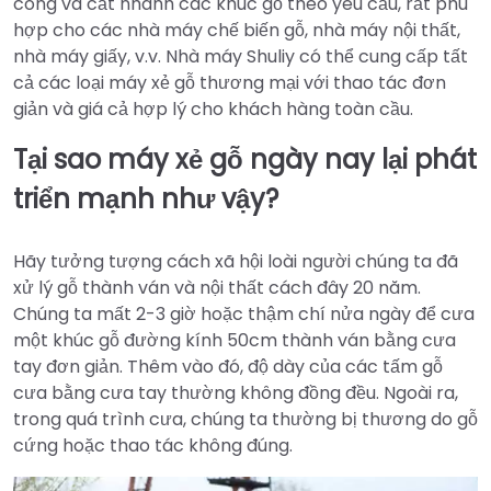
công và cắt nhanh các khúc gỗ theo yêu cầu, rất phù
hợp cho các nhà máy chế biến gỗ, nhà máy nội thất,
nhà máy giấy, v.v. Nhà máy Shuliy có thể cung cấp tất
cả các loại máy xẻ gỗ thương mại với thao tác đơn
giản và giá cả hợp lý cho khách hàng toàn cầu.
Tại sao máy xẻ gỗ ngày nay lại phát
triển mạnh như vậy?
Hãy tưởng tượng cách xã hội loài người chúng ta đã
xử lý gỗ thành ván và nội thất cách đây 20 năm.
Chúng ta mất 2-3 giờ hoặc thậm chí nửa ngày để cưa
một khúc gỗ đường kính 50cm thành ván bằng cưa
tay đơn giản. Thêm vào đó, độ dày của các tấm gỗ
cưa bằng cưa tay thường không đồng đều. Ngoài ra,
trong quá trình cưa, chúng ta thường bị thương do gỗ
cứng hoặc thao tác không đúng.