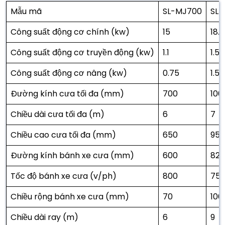
Mẫu mã
SL-MJ700
SL-
Công suất động cơ chính (kw)
15
18.5
Công suất động cơ truyền động (kw)
1.1
1.5
Công suất động cơ nâng (kw)
0.75
1.5
Đường kính cưa tối đa (mm)
700
100
Chiều dài cưa tối đa (m)
6
7
Chiều cao cưa tối đa (mm)
650
950
Đường kính bánh xe cưa (mm)
600
820
Tốc độ bánh xe cưa (v/ph)
800
75
Chiều rộng bánh xe cưa (mm)
70
100
Chiều dài ray (m)
6
9