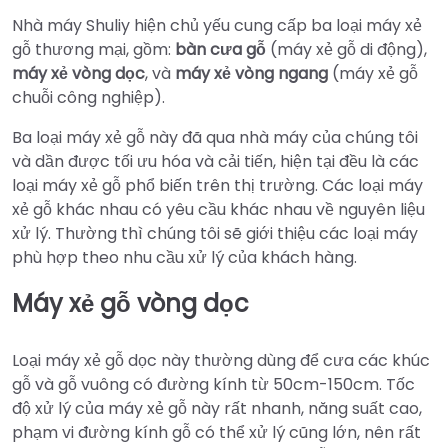
Nhà máy Shuliy hiện chủ yếu cung cấp ba loại máy xẻ
gỗ thương mại, gồm:
bàn cưa gỗ
(máy xẻ gỗ di động),
máy xẻ vòng dọc
, và
máy xẻ vòng ngang
(máy xẻ gỗ
chuỗi công nghiệp).
Ba loại máy xẻ gỗ này đã qua nhà máy của chúng tôi
và dần được tối ưu hóa và cải tiến, hiện tại đều là các
loại máy xẻ gỗ phổ biến trên thị trường. Các loại máy
xẻ gỗ khác nhau có yêu cầu khác nhau về nguyên liệu
xử lý. Thường thì chúng tôi sẽ giới thiệu các loại máy
phù hợp theo nhu cầu xử lý của khách hàng.
Máy xẻ gỗ vòng dọc
Loại máy xẻ gỗ dọc này thường dùng để cưa các khúc
gỗ và gỗ vuông có đường kính từ 50cm-150cm. Tốc
độ xử lý của máy xẻ gỗ này rất nhanh, năng suất cao,
phạm vi đường kính gỗ có thể xử lý cũng lớn, nên rất