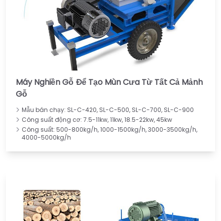
Máy Nghiền Gỗ Để Tạo Mùn Cưa Từ Tất Cả Mảnh
Gỗ
Mẫu bán chạy: SL-C-420, SL-C-500, SL-C-700, SL-C-900
Công suất động cơ: 7.5-11kw, 11kw, 18.5-22kw, 45kw
Công suất: 500-800kg/h, 1000-1500kg/h, 3000-3500kg/h,
4000-5000kg/h