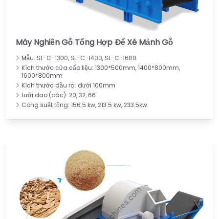
Máy Nghiền Gỗ Tổng Hợp Để Xé Mảnh Gỗ
Mẫu: SL-C-1300, SL-C-1400, SL-C-1600
Kích thước cửa cấp liệu: 1300*500mm, 1400*800mm,
1600*800mm
Kích thước đầu ra: dưới 100mm
Lưỡi dao (các): 20, 32, 66
Công suất tổng: 156.5 kw, 213.5 kw, 233.5kw