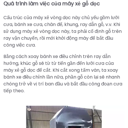
Quá trình làm việc của máy xẻ gỗ dọc
Cấu trúc của máy xẻ vòng dọc này chủ yếu gồm lưỡi
cưa, bánh xe cưa, chân đế, khung, ray dẫn gỗ, v.v. Khi
sử dụng máy xẻ vòng dọc này, ta phải cố định gỗ trên
ray vận chuyển, rồi mới khởi động máy để bắt đầu
công việc cưa.
Bằng cách xoay bánh xe điều chỉnh trên ray dẫn
hướng, khúc gỗ sẽ từ từ tiến gần đến lưỡi cưa của
máy xẻ gỗ dọc để cắt. Khi cắt xong tấm ván, ta xoay
bánh xe điều chỉnh lần nữa, phần gỗ còn lại sẽ nhanh
chóng trở về vị trí ban đầu và bắt đầu công đoạn cưa
tiếp theo.