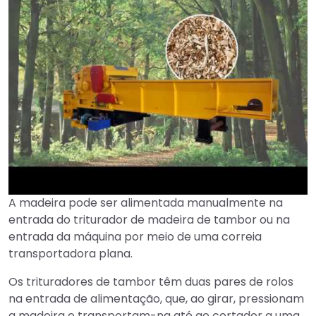
A madeira pode ser alimentada manualmente na
►
entrada do triturador de madeira de tambor ou na
entrada da máquina por meio de uma correia
transportadora plana.
Os trituradores de tambor têm duas pares de rolos
na entrada de alimentação, que, ao girar, pressionam
a madeira e transportam-na até ao cortador a uma