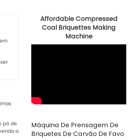
dem
 ser
rimas
o pó de
Máquina De Prensagem De
 venda a
Briquetes De Carvão De Favo