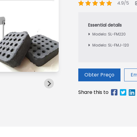
4.9/5
Modelo: SL-FM220
Modelo: SL-FMJ-120
Obter Preço
En