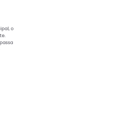
pal, o
te.
 passa
e