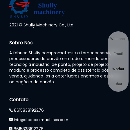
2021 © Shuliy Machinery Co., Ltd.
Whatsapp
Sobre Nós
A fábrica Shuliy compromete-se a fornecer serviços a
Email
processadores de carvão em todo o mundo com
tecnologia industrial de ponta, projeto de projeto
Wechat
maduro e processo completo de assistência pós-
venda, ajudando-os a obter lucros enormes e estáveis
no negócio de carvão.
Chat
Contato
8615838192276
info@charcoalmachines.com
8615838192276