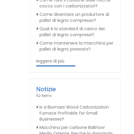
Come fare il carbone dalle noci di
cocco con i carbonizzatori?
Come diventare un produttore di
pallet di legno compresso?
Qual è lo standard di carico dei
pallet di legno compressi?
Come mantenere la macchina per
pallet di legno pressato?
leggere di più
Notizie
62 Items
Is a Biomass Wood Carbonization
Furnace Profitable for Small
Businesses?
Macchina per carbone Bakhoor
Medio Oriente: Perché la domanda