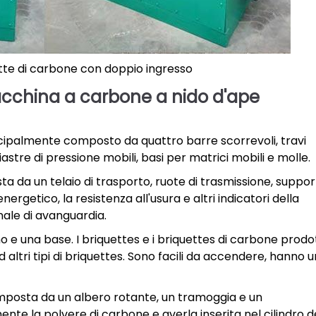
te di carbone con doppio ingresso
cchina a carbone a nido d'ape
ncipalmente composto da quattro barre scorrevoli, travi
iastre di pressione mobili, basi per matrici mobili e molle.
 da un telaio di trasporto, ruote di trasmissione, support
ergetico, la resistenza all'usura e altri indicatori della
nale di avanguardia.
e una base. I briquettes e i briquettes di carbone prodot
altri tipi di briquettes. Sono facili da accendere, hanno u
mposta da un albero rotante, un tramoggia e un
 la polvere di carbone e averla inserita nel cilindro d