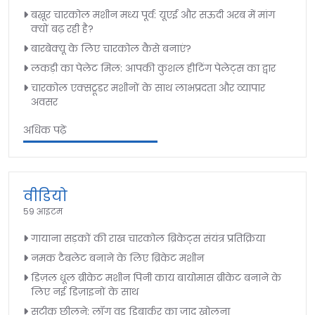
बख़ूर चारकोल मशीन मध्य पूर्व: यूएई और सऊदी अरब में मांग
क्यों बढ़ रही है?
बारबेक्यू के लिए चारकोल कैसे बनाएं?
लकड़ी का पेलेट मिल: आपकी कुशल हीटिंग पेलेट्स का द्वार
चारकोल एक्सट्रूडर मशीनों के साथ लाभप्रदता और व्यापार
अवसर
अधिक पढ़ें
वीडियो
59 आइटम
गायाना सड़कों की राख चारकोल ब्रिकेट्स संयंत्र प्रतिक्रिया
नमक टैबलेट बनाने के लिए ब्रिकेट मशीन
डिज़ल धूल ब्रीकेट मशीन पिनी काय बायोमास ब्रीकेट बनाने के
लिए नई डिज़ाइनों के साथ
सटीक छीलने: लॉग वुड डिबार्कर का जादू खोलना