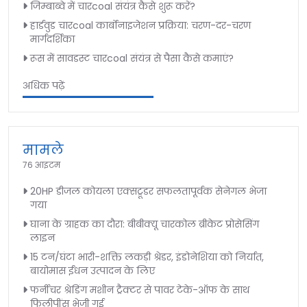
जिम्बाब्वे में चारcoal संयंत्र कैसे शुरू करें?
हार्डवुड चारcoal कार्बोनाइजेशन प्रक्रिया: चरण-दर-चरण
मार्गदर्शिका
रूस में सावडस्ट चारcoal संयंत्र से पैसा कैसे कमाएं?
अधिक पढ़ें
मामले
76 आइटम
20HP डीजल कोयला एक्सट्रूडर सफलतापूर्वक सेनेगल भेजा
गया
घाना के ग्राहक का दौरा: बीबीक्यू चारकोल ब्रीकेट प्रोसेसिंग
लाइन
15 टन/घंटा भारी-शक्ति लकड़ी श्रेडर, इंडोनेशिया को निर्यात,
बायोमास ईंधन उत्पादन के लिए
फर्नीचर श्रेडिंग मशीन ट्रैक्टर से पावर टेके-ऑफ के साथ
फिलीपींस भेजी गई