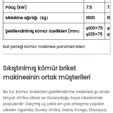
P
Güç (kW)
7.5
7.5
M
Makine ağırlığı
（
kg
）
1600
18
φ100×75
φ1
Şekillendirilmiş kömür özellikleri (
mm
）
φ125×75
φ1
bal peteği kömür makinesi parametreleri
Sıkıştırılmış kömür briket
makinesinin ortak müşterileri
Bu tür kömür briketleri şekillendirme makinesi şu anda
birçok Afrika ülkesi ve Güneydoğu Asya ülkelerinde
popülerdir. Geçmiş üç yılda en çok anlaşma yapılan
ülkeler Uganda, Güney Afrika, Gana, Kongo, Etiyopya,