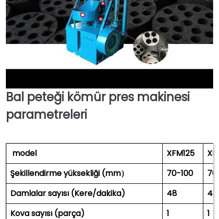
Bal peteği kömür pres makinesi
►
parametreleri
model
XFM125
XF
Şekillendirme yüksekliği (
mm
）
70-100
70
Damlalar sayısı (Kere/dakika)
48
48
Kova sayısı
(parça)
1
1