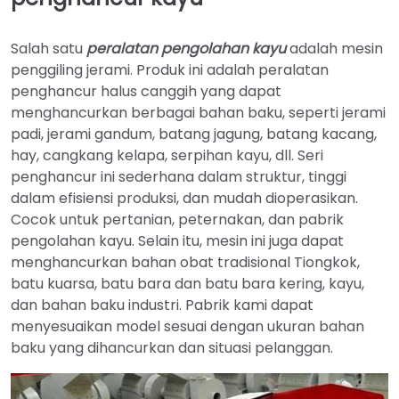
Salah satu
peralatan pengolahan kayu
adalah mesin
penggiling jerami. Produk ini adalah peralatan
penghancur halus canggih yang dapat
menghancurkan berbagai bahan baku, seperti jerami
padi, jerami gandum, batang jagung, batang kacang,
hay, cangkang kelapa, serpihan kayu, dll. Seri
penghancur ini sederhana dalam struktur, tinggi
dalam efisiensi produksi, dan mudah dioperasikan.
Cocok untuk pertanian, peternakan, dan pabrik
pengolahan kayu. Selain itu, mesin ini juga dapat
menghancurkan bahan obat tradisional Tiongkok,
batu kuarsa, batu bara dan batu bara kering, kayu,
dan bahan baku industri. Pabrik kami dapat
menyesuaikan model sesuai dengan ukuran bahan
baku yang dihancurkan dan situasi pelanggan.