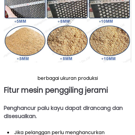
berbagai ukuran produksi
Fitur mesin penggiling jerami
Penghancur palu kayu dapat dirancang dan
disesuaikan.
Jika pelanggan perlu menghancurkan