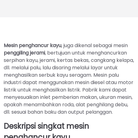
Mesin penghancur kayu
, juga dikenal sebagai mesin
penggiling jerami
, bertujuan untuk menghancurkan
serpihan kayu, jerami, kertas bekas, cangkang kelapa,
dll. melalui palu, lalu disaring melalui layar untuk
menghasilkan serbuk kayu seragam. Mesin palu
industri dapat menggunakan mesin diesel atau motor
listrik untuk menghasilkan listrik. Pabrik kami dapat
menyesuaikan inlet pemberian makan, ukuran mesin,
apakah menambahkan roda, alat penghilang debu,
dll. sesuai bahan baku dan output pelanggan.
Deskripsi singkat mesin
penghancur kayu