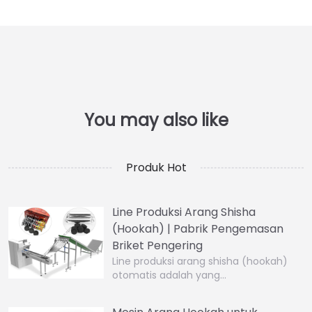
Produk Hot
Line Produksi Arang Shisha
(Hookah) | Pabrik Pengemasan
Briket Pengering
Line produksi arang shisha (hookah)
otomatis adalah yang…