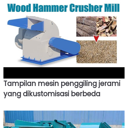
Tampilan mesin penggiling jerami
►
yang dikustomisasi berbeda