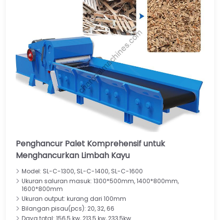
Penghancur Palet Komprehensif untuk
Menghancurkan Limbah Kayu
Model: SL-C-1300, SL-C-1400, SL-C-1600
Ukuran saluran masuk: 1300*500mm, 1400*800mm,
1600*800mm
Ukuran output: kurang dari 100mm
Bilangan pisau(pcs): 20, 32, 66
Daya total: 156,5 kw, 213,5 kw, 233,5kw