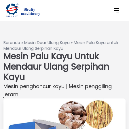
Beranda
»
Mesin Daur Ulang Kayu
»
Mesin Palu Kayu untuk
Mendaur Ulang Serpihan Kayu
Mesin Palu Kayu Untuk
Mendaur Ulang Serpihan
Kayu
Mesin penghancur kayu | Mesin penggiling
jerami