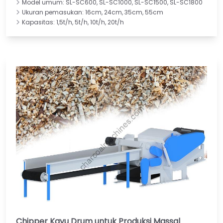
Model umum: SL-SC600, SL-SC1000, SL-SC1500, SL-SC1800
Ukuran pemasukan: 16cm, 24cm, 35cm, 55cm
Kapasitas: 1,5t/h, 5t/h, 10t/h, 20t/h
Chipper Kayu Drum untuk Produksi Massal