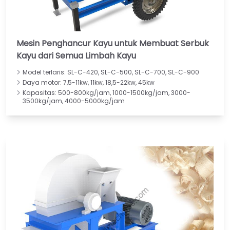
Mesin Penghancur Kayu untuk Membuat Serbuk
Kayu dari Semua Limbah Kayu
Model terlaris: SL-C-420, SL-C-500, SL-C-700, SL-C-900
Daya motor: 7,5-11kw, 11kw, 18,5-22kw, 45kw
Kapasitas: 500-800kg/jam, 1000-1500kg/jam, 3000-
3500kg/jam, 4000-5000kg/jam