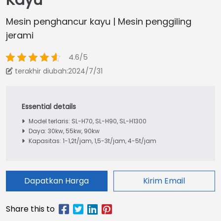
Kayu
Mesin penghancur kayu | Mesin penggiling
jerami
4.6/5
terakhir diubah:2024/7/31
Model terlaris: SL-H70, SL-H90, SL-H1300
Daya: 30kw, 55kw, 90kw
Kapasitas: 1-1,2t/jam, 1,5-3t/jam, 4-5t/jam
Dapatkan Harga
Kirim Email