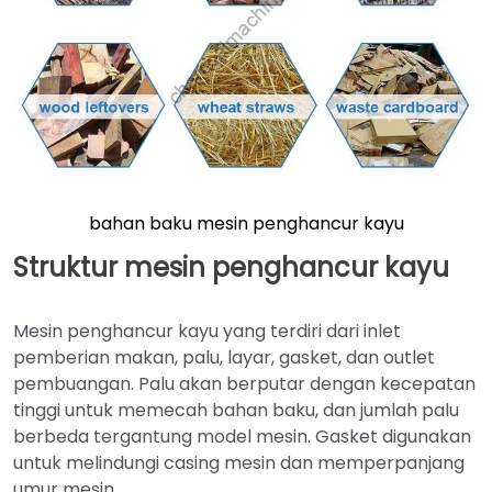
bahan baku mesin penghancur kayu
Struktur mesin penghancur kayu
Mesin penghancur kayu yang terdiri dari inlet
pemberian makan, palu, layar, gasket, dan outlet
pembuangan. Palu akan berputar dengan kecepatan
tinggi untuk memecah bahan baku, dan jumlah palu
berbeda tergantung model mesin. Gasket digunakan
untuk melindungi casing mesin dan memperpanjang
umur mesin.