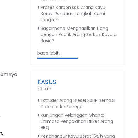
Proses Karbonisasi Arang Kayu
Keras: Panduan Langkah demi
Langkah
Bagaimana Menghasilkan Uang
dengan Pabrik Arang Serbuk Kayu di
Rusia?
baca lebih
umumnya
KASUS
76 Item
Extruder Arang Diesel 20HP Berhasil
Diekspor ke Senegal
,
Kunjungan Pelanggan Ghana:
Linimasa Pengolahan Briket Arang
BBQ
h,
Penghancur Kayu Berat 15t/h yang