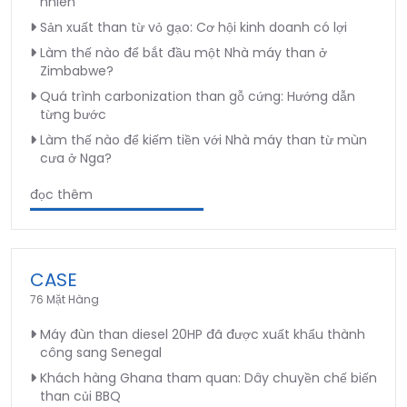
nhiên
Sản xuất than từ vỏ gạo: Cơ hội kinh doanh có lợi
Làm thế nào để bắt đầu một Nhà máy than ở
Zimbabwe?
Quá trình carbonization than gỗ cứng: Hướng dẫn
từng bước
Làm thế nào để kiếm tiền với Nhà máy than từ mùn
cưa ở Nga?
đọc thêm
CASE
76 Mặt Hàng
Máy đùn than diesel 20HP đã được xuất khẩu thành
công sang Senegal
Khách hàng Ghana tham quan: Dây chuyền chế biến
than củi BBQ