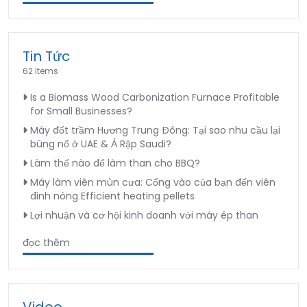
Tin Tức
62 Items
Is a Biomass Wood Carbonization Furnace Profitable
for Small Businesses?
Máy đốt trầm Hương Trung Đông: Tại sao nhu cầu lại
bùng nổ ở UAE & Ả Rập Saudi?
Làm thế nào để làm than cho BBQ?
Máy làm viên mùn cưa: Cổng vào của bạn đến viên
đinh nóng Efficient heating pellets
Lợi nhuận và cơ hội kinh doanh với máy ép than
đọc thêm
Video