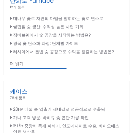
탄화로 Furnace
12개 품목
대나무 숯로 자연의 마법을 발휘하는 숯로 연소로
쌀껍질 숯 생산: 수익성 높은 사업 기회
짐바브웨에서 숯 공장을 시작하는 방법은?
경목 숯 탄소화 과정: 단계별 가이드
러시아에서 톱밥 숯 공장으로 수익을 창출하는 방법은?
더 읽기
케이스
76개 품목
20HP 디젤 숯 압출기 세네갈로 성공적으로 수출됨
가나 고객 방문: 바비큐 숯 연탄 가공 라인
15t/h 중장비 목재 파쇄기, 인도네시아로 수출, 바이오매스
연료 생산용