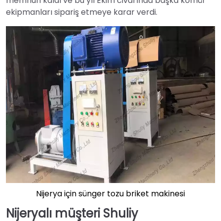
memnun kaldı ve bu yıl Ekim civarında başka kömür
ekipmanları sipariş etmeye karar verdi.
Nijerya için sünger tozu briket makinesi
Nijeryalı müşteri Shuliy