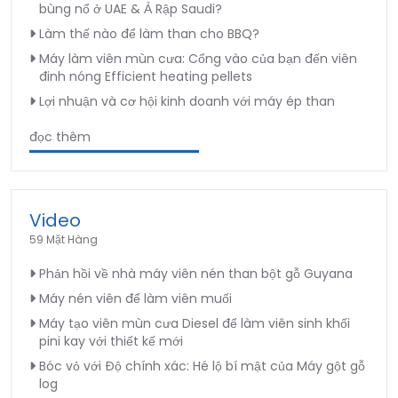
bùng nổ ở UAE & Ả Rập Saudi?
Làm thế nào để làm than cho BBQ?
Máy làm viên mùn cưa: Cổng vào của bạn đến viên
đinh nóng Efficient heating pellets
Lợi nhuận và cơ hội kinh doanh với máy ép than
đọc thêm
Video
59 Mặt Hàng
Phản hồi về nhà máy viên nén than bột gỗ Guyana
Máy nén viên để làm viên muối
Máy tạo viên mùn cưa Diesel để làm viên sinh khối
pini kay với thiết kế mới
Bóc vỏ với Độ chính xác: Hé lộ bí mật của Máy gột gỗ
log