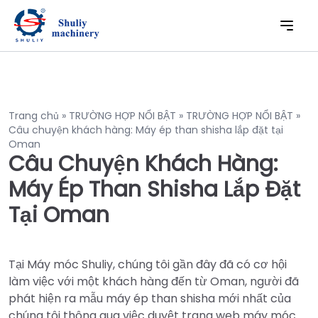
Trang chủ
»
TRƯỜNG HỢP NỔI BẬT
»
TRƯỜNG HỢP NỔI BẬT
»
Câu chuyện khách hàng: Máy ép than shisha lắp đặt tại
Oman
Câu Chuyện Khách Hàng:
Máy Ép Than Shisha Lắp Đặt
Tại Oman
Tại Máy móc Shuliy, chúng tôi gần đây đã có cơ hội
làm việc với một khách hàng đến từ Oman, người đã
phát hiện ra mẫu máy ép than shisha mới nhất của
chúng tôi thông qua việc duyệt trang web máy móc