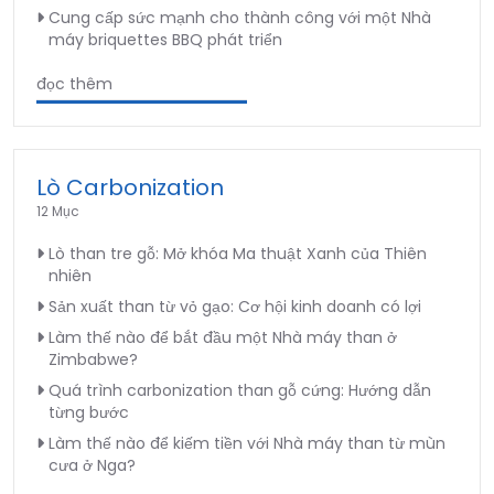
Cung cấp sức mạnh cho thành công với một Nhà
máy briquettes BBQ phát triển
đọc thêm
Lò Carbonization
12 Mục
Lò than tre gỗ: Mở khóa Ma thuật Xanh của Thiên
nhiên
Sản xuất than từ vỏ gạo: Cơ hội kinh doanh có lợi
Làm thế nào để bắt đầu một Nhà máy than ở
Zimbabwe?
Quá trình carbonization than gỗ cứng: Hướng dẫn
từng bước
Làm thế nào để kiếm tiền với Nhà máy than từ mùn
cưa ở Nga?