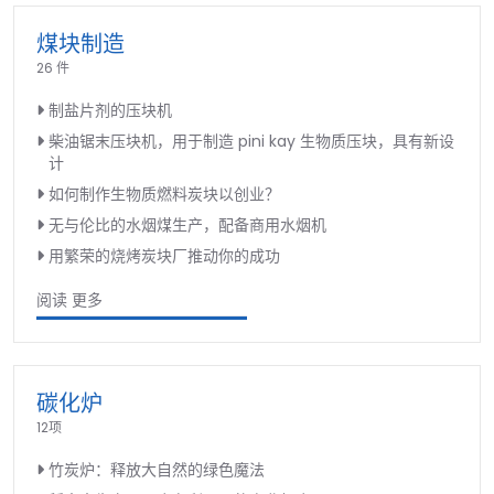
煤块制造
26 件
制盐片剂的压块机
柴油锯末压块机，用于制造 pini kay 生物质压块，具有新设
计
如何制作生物质燃料炭块以创业？
无与伦比的水烟煤生产，配备商用水烟机
用繁荣的烧烤炭块厂推动你的成功
阅读 更多
碳化炉
12项
竹炭炉：释放大自然的绿色魔法