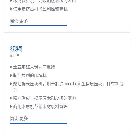
木屑颗粒机：高效加热颗粒的入口
使用炭挤出机的盈利性和商机
阅读 更多
视频
59 件
圭亚那锯末炭块厂反馈
制盐片剂的压块机
柴油锯末压块机，用于制造 pini kay 生物质压块，具有新设
计
精准剥皮：揭示原木剥皮机的魔力
商用木屑机革新木材废料管理
阅读 更多