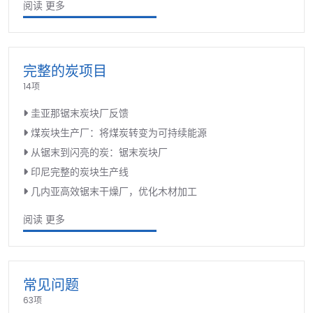
阅读 更多
完整的炭项目
14项
圭亚那锯末炭块厂反馈
煤炭块生产厂：将煤炭转变为可持续能源
从锯末到闪亮的炭：锯末炭块厂
印尼完整的炭块生产线
几内亚高效锯末干燥厂，优化木材加工
阅读 更多
常见问题
63项