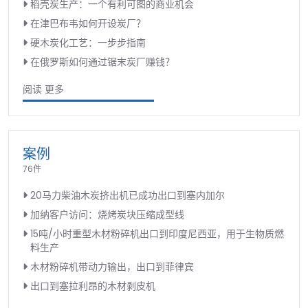
稻壳炭生产：一个有利可图的商业机会
在津巴布韦如何开设炭厂？
硬木炭化工艺：一步步指南
在俄罗斯如何通过锯末炭厂赚钱？
阅读 更多
案例
76件
20马力柴油木炭挤出机已成功出口到塞内加尔
加纳客户访问：烧烤炭块压缩成型线
15吨/小时重型木材粉碎机出口到印度尼西亚，用于生物质燃
料生产
木材粉碎机带动力输出，出口到菲律宾
出口到塞拉利昂的木材剥皮机