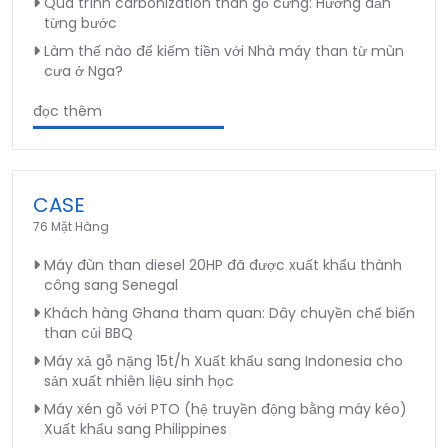
Quá trình carbonization than gỗ cứng: Hướng dẫn
từng bước
Làm thế nào để kiếm tiền với Nhà máy than từ mùn
cưa ở Nga?
đọc thêm
CASE
76 Mặt Hàng
Máy đùn than diesel 20HP đã được xuất khẩu thành
công sang Senegal
Khách hàng Ghana tham quan: Dây chuyền chế biến
than củi BBQ
Máy xả gỗ nặng 15t/h Xuất khẩu sang Indonesia cho
sản xuất nhiên liệu sinh học
Máy xén gỗ với PTO (hệ truyền động bằng máy kéo)
Xuất khẩu sang Philippines