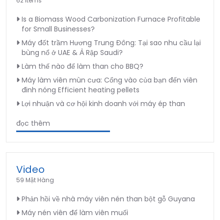
62 Items
Is a Biomass Wood Carbonization Furnace Profitable
for Small Businesses?
Máy đốt trầm Hương Trung Đông: Tại sao nhu cầu lại
bùng nổ ở UAE & Ả Rập Saudi?
Làm thế nào để làm than cho BBQ?
Máy làm viên mùn cưa: Cổng vào của bạn đến viên
đinh nóng Efficient heating pellets
Lợi nhuận và cơ hội kinh doanh với máy ép than
đọc thêm
Video
59 Mặt Hàng
Phản hồi về nhà máy viên nén than bột gỗ Guyana
Máy nén viên để làm viên muối