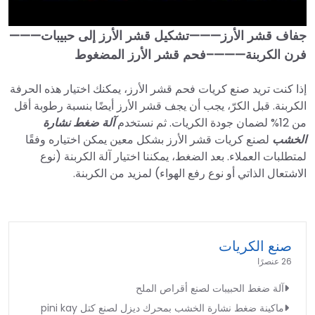
جفاف قشر الأرز———تشكيل قشر الأرز إلى حبيبات———
►
فرن الكربنة———–فحم قشر الأرز المضغوط
إذا كنت تريد صنع كريات فحم قشر الأرز، يمكنك اختيار هذه الحرفة
الكربنة. قبل الكرّ، يجب أن يجف قشر الأرز أيضًا بنسبة رطوبة أقل
من 12% لضمان جودة الكريات. ثم نستخدم
آلة ضغط نشارة
الخشب
لصنع كريات قشر الأرز بشكل معين يمكن اختياره وفقًا
لمتطلبات العملاء. بعد الضغط، يمكننا اختيار آلة الكربنة (نوع
الاشتعال الذاتي أو نوع رفع الهواء) لمزيد من الكربنة.
صنع الكريات
26 عنصرًا
آلة ضغط الحبيبات لصنع أقراص الملح
ماكينة ضغط نشارة الخشب بمحرك ديزل لصنع كتل pini kay