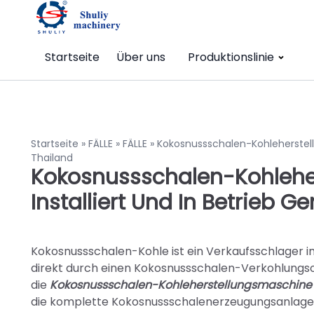
Startseite
Über uns
Produktionslinie
Startseite
»
FÄLLE
»
FÄLLE
»
Kokosnussschalen-Kohleherstell
Thailand
Kokosnussschalen-Kohleher
Installiert Und In Betrieb
Kokosnussschalen-Kohle ist ein Verkaufsschlager 
direkt durch einen Kokosnussschalen-Verkohlungso
die
Kokosnussschalen-Kohleherstellungsmaschine
die komplette Kokosnussschalenerzeugungsanlage, di