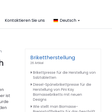
Kontaktieren Sie uns
Deutsch
n
Brikettherstellung
h
26 Artikel
Brikettpresse für die Herstellung von
Salztabletten
Diesel-Spänebrikettpresse für die
en
Herstellung von Pini Kay
Biomassebriketts mit neuen
r ist
Designs
wurde
Wie stellt man Biomasse-
 den
Brennstoffbriketts für das Geschäft