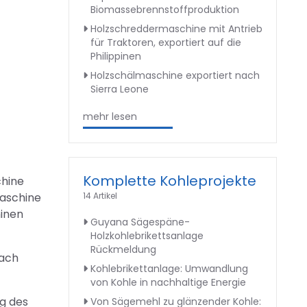
Biomassebrennstoffproduktion
Holzschreddermaschine mit Antrieb
für Traktoren, exportiert auf die
Philippinen
Holzschälmaschine exportiert nach
Sierra Leone
mehr lesen
Komplette Kohleprojekte
chine
14 Artikel
Maschine
hinen
Guyana Sägespäne-
Holzkohlebrikettsanlage
Rückmeldung
nach
Kohlebrikettanlage: Umwandlung
von Kohle in nachhaltige Energie
ng des
Von Sägemehl zu glänzender Kohle: