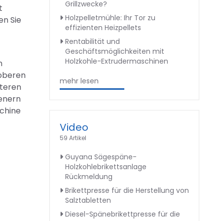
Grillzwecke?
t
Holzpelletmühle: Ihr Tor zu
en Sie
effizienten Heizpellets
Rentabilität und
Geschäftsmöglichkeiten mit
Holzkohle-Extrudermaschinen
n
 oberen
mehr lesen
nteren
ienern
schine
Video
59 Artikel
Guyana Sägespäne-
Holzkohlebrikettsanlage
Rückmeldung
Brikettpresse für die Herstellung von
Salztabletten
Diesel-Spänebrikettpresse für die