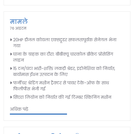
मामले
76 आइटम
20HP डीजल कोयला एक्सट्रूडर सफलतापूर्वक सेनेगल भेजा
गया
घाना के ग्राहक का दौरा: बीबीक्यू चारकोल ब्रीकेट प्रोसेसिंग
लाइन
15 टन/घंटा भारी-शक्ति लकड़ी श्रेडर, इंडोनेशिया को निर्यात,
बायोमास ईंधन उत्पादन के लिए
फर्नीचर श्रेडिंग मशीन ट्रैक्टर से पावर टेके-ऑफ के साथ
फिलीपींस भेजी गई
सिएरा लियोन को निर्यात की गई टिम्बर स्किनिंग मशीन
अधिक पढ़ें