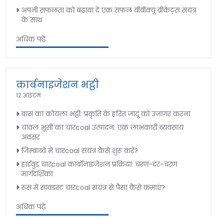
अपनी सफलता को बढ़ावा दें एक सफल बीबीक्यू ब्रीकेट्स संयंत्र
के साथ
अधिक पढ़ें
कार्बनाइजेशन भट्ठी
12 आइटम
बांस का कोयला भट्ठी: प्रकृति के हरित जादू को उजागर करना
चावल भूसी का चारcoal उत्पादन: एक लाभकारी व्यवसाय
अवसर
जिम्बाब्वे में चारcoal संयंत्र कैसे शुरू करें?
हार्डवुड चारcoal कार्बोनाइजेशन प्रक्रिया: चरण-दर-चरण
मार्गदर्शिका
रूस में सावडस्ट चारcoal संयंत्र से पैसा कैसे कमाएं?
अधिक पढ़ें