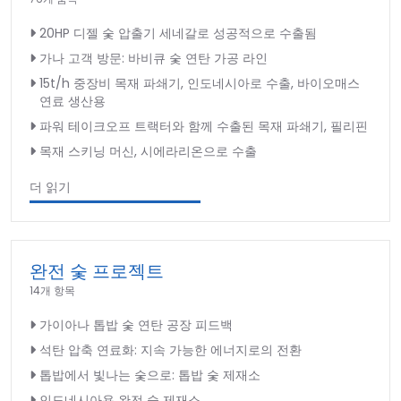
20HP 디젤 숯 압출기 세네갈로 성공적으로 수출됨
가나 고객 방문: 바비큐 숯 연탄 가공 라인
15t/h 중장비 목재 파쇄기, 인도네시아로 수출, 바이오매스
연료 생산용
파워 테이크오프 트랙터와 함께 수출된 목재 파쇄기, 필리핀
목재 스키닝 머신, 시에라리온으로 수출
더 읽기
완전 숯 프로젝트
14개 항목
가이아나 톱밥 숯 연탄 공장 피드백
석탄 압축 연료화: 지속 가능한 에너지로의 전환
톱밥에서 빛나는 숯으로: 톱밥 숯 제재소
인도네시아용 완전 숯 제재소