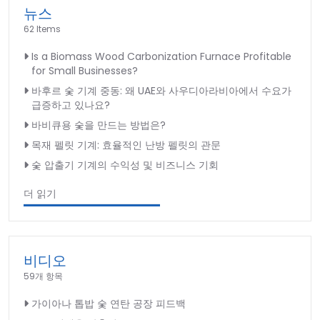
뉴스
62 Items
Is a Biomass Wood Carbonization Furnace Profitable
for Small Businesses?
바후르 숯 기계 중동: 왜 UAE와 사우디아라비아에서 수요가
급증하고 있나요?
바비큐용 숯을 만드는 방법은?
목재 펠릿 기계: 효율적인 난방 펠릿의 관문
숯 압출기 기계의 수익성 및 비즈니스 기회
더 읽기
비디오
59개 항목
가이아나 톱밥 숯 연탄 공장 피드백