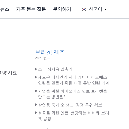
뉴스
자주 묻는 질문
문의하기
한국어
브리켓 제조
26개 항목
소금 정제용 압축기
영양 사료
새로운 디자인의 피니 케이 바이오매스
연탄을 만들기 위한 디젤 톱밥 연탄 기계
사업을 위한 바이오매스 연료 브리켓을
만드는 방법은?
상업용 훅카 숯 생산, 경쟁 우위 확보
성공을 위한 연료, 번창하는 바비큐 브리
켓 공장