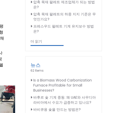
압축 목재 팔레트 제조업체가 되는 방법
은?
압축 목재 팔레트의 하중 지지 기준은 무
엇인가요?
 평
프레스우드 팔레트 기계 유지보수 방법
은?
대형
 채
더 읽기
사
릿
뉴스
 펠
62 Items
Is a Biomass Wood Carbonization
Furnace Profitable for Small
Businesses?
바후르 숯 기계 중동: 왜 UAE와 사우디아
라비아에서 수요가 급증하고 있나요?
바비큐용 숯을 만드는 방법은?