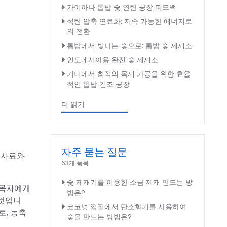
가이아나 톱밥 숯 연탄 공장 피드백
석탄 압축 연료화: 지속 가능한 에너지로
의 전환
톱밥에서 빛나는 숯으로: 톱밥 숯 제재소
인도네시아용 완전 숯 제재소
기니에서 최적의 목재 가공을 위한 효율
적인 톱밥 건조 공장
더 읽기
자주 묻는 질문
 사료와
63개 품목
숯 제재기를 이용한 소금 제재 만드는 방
 목자에게
법은?
 것입니
코코넛 껍질에서 탄소화기를 사용하여
로, 농축
숯을 만드는 방법은?