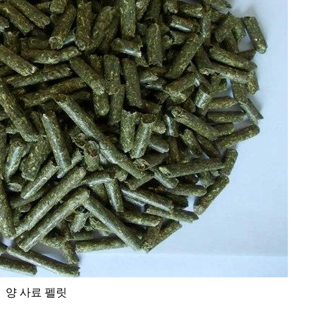
양 사료 펠릿