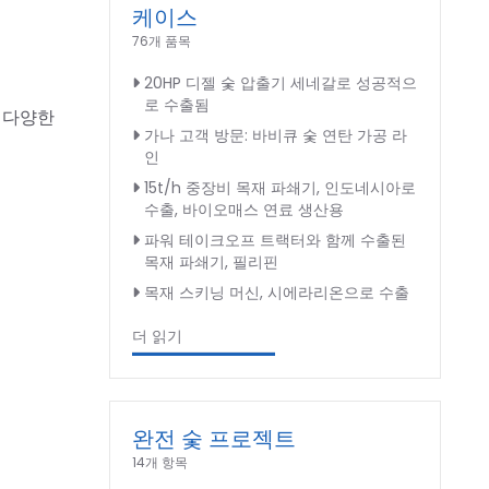
케이스
76개 품목
20HP 디젤 숯 압출기 세네갈로 성공적으
로 수출됨
라 다양한
가나 고객 방문: 바비큐 숯 연탄 가공 라
인
15t/h 중장비 목재 파쇄기, 인도네시아로
수출, 바이오매스 연료 생산용
파워 테이크오프 트랙터와 함께 수출된
목재 파쇄기, 필리핀
목재 스키닝 머신, 시에라리온으로 수출
더 읽기
완전 숯 프로젝트
14개 항목