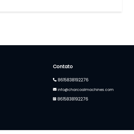
Contato
8615838192276
info@charcoalmachines.com
8615838192276