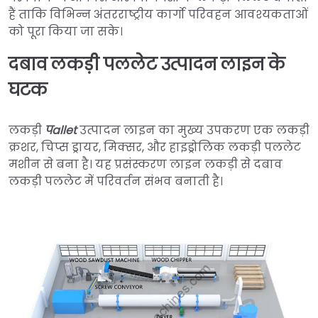
हैं ताकि विभिन्न अंतरराष्ट्रीय कार्गो परिवहन आवश्यकताओं
को पूरा किया जा सके।
दबाव लकड़ी पललेट उत्पादन लाइन के
घटक
लकड़ी
पallet
उत्पादन लाइन का मुख्य उपकरण एक लकड़ी
क्रशर, चिप्स ड्रायर, मिक्सर, और हाइड्रोलिक लकड़ी पललेट
मशीन से बना है। यह प्रसंस्करण लाइन लकड़ी से दबाव
लकड़ी पललेट में परिवर्तन संभव बनाती है।