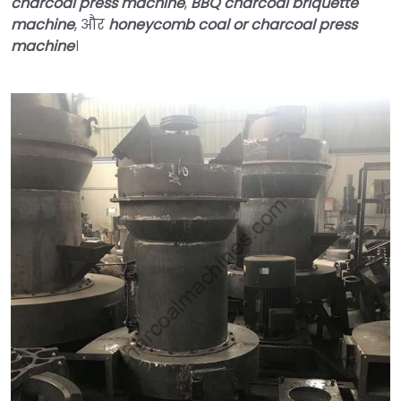
charcoal press machine
,
BBQ charcoal briquette
machine
, और
honeycomb coal or charcoal press
machine
।