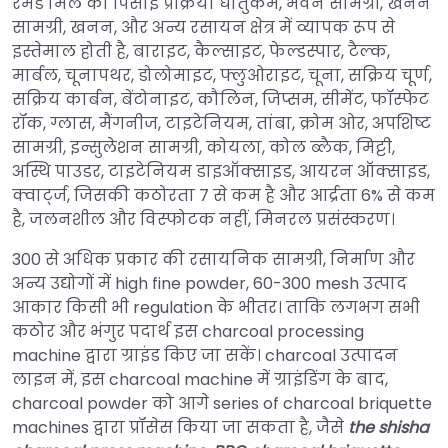
रेमंड मिल की पिसाई प्रक्रिया धातुकर्म, भवन सामग्री, खनन
सामग्री, खनन, और अन्य रसायन क्षेत्र में व्यापक रूप से
इस्तेमाल होती है, बाराइट, कैल्साइट, फेल्डस्पार, टैल्क,
मार्बल, चूनापथर, डोलोमाइट, फ्लुओराइट, चूना, सक्रिय चूर्ण,
सक्रिय कार्बन, बेंटोनाइट, कौलिन, जिप्सम, सीमेंट, फॉस्फेट
रॉक, ग्लास, मैंगनीज, टाइटेनियम, तांबा, क्रोम ओर, अपशिष्ट
सामग्री, इन्सुलेशन सामग्री, कोयला, कोल ब्लैक, मिट्टी,
अस्थि पाउडर, टाइटेनियम डाइऑक्साइड, आयरन ऑक्साइड,
क्वार्ट्ज, जिसकी कठोरता 7 से कम है और आर्द्रता 6% से कम
है, जलनशील और विस्फोटक नहीं, मिनरल प्रसंस्करण।
300 से अधिक प्रकार की रसायनिक सामग्री, निर्माण और
अन्य उद्योगों में high fine powder, 60-300 mesh उत्पाद
आकार किसी भी regulation के भीतर। ताकि लगभग सभी
कठोर और भंगुर पदार्थ इस charcoal processing
machine द्वारा ग्राइंड किए जा सकें। charcoal उत्पादन
लाइन में, इस charcoal machine में ग्राइंडिंग के बाद,
charcoal powder को आगे series of charcoal briquette
machines द्वारा प्रॉसेस किया जा सकता है, जैसे
the shisha