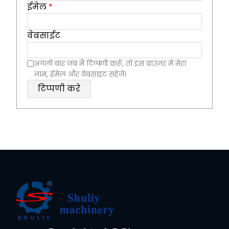
ईमेल
*
वेबसाईट
अगली बार जब मैं टिप्पणी करूँ, तो इस ब्राउज़र में मेरा
नाम, ईमेल और वेबसाइट सहेजें।