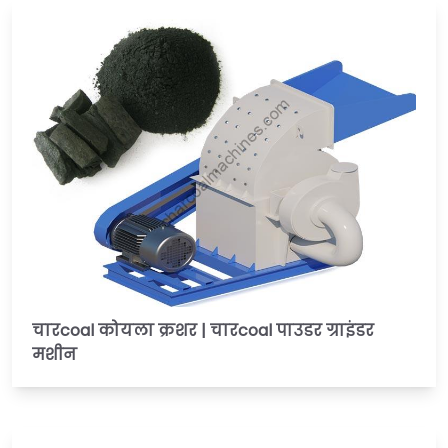
चारcoal कोयला क्रशर | चारcoal पाउडर ग्राइंडर
मशीन