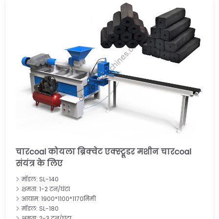
चारcoal कोयला ब्रिक्वेट एक्स्ट्रूडर मशीन चारcoal
संयंत्र के लिए
मॉडल: SL-140
क्षमता: 1-2 टन/घंटा
आयाम: 1900*1100*1170मिमी
मॉडल: SL-180
क्षमता: 2-3 टन/घंटा