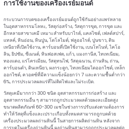
การใช้งานของเครื่องเรย์มอนด์
กระบวนการบดของเครื่องเรย์มอนด์ถูกใช้กันอย่างแพร่หลาย
ในอุตสาหกรรมโลหะ, วัสดุก่อสร้าง, วัสดุการขุด, การขุด และ
อีกหลายสาขาเคมี เหมาะสำหรับบาไรต์, แคลไซต์, เฟลด์สปาร์,
แทลค์, หินอ่อน, หินปูน, โดโลไมต์, ฟลูออไรต์, ปูนขาว, ดิน
เหนียวที่เปิดใช้งาน, คาร์บอนที่เปิดใช้งาน, เบนโทไนท์, ไคโอ
ลิน, ยิปซัม, ซีเมนต์, หินฟอสเฟต, แก้ว, แมงกานีส, ไทเทเนียม,
ทองแดง, แร่โครเมียม, วัสดุทนไฟ, วัสดุฉนวน, ถ่านหิน, ถ่าน,
คาร์บอนดำ, ดินเหนียว, ผงกระดูก, ไทเทเนียมไดออกไซด์, เหล็ก
ออกไซด์, ควอตซ์ที่มีความแข็งน้อยกว่า 7 และความชื้นต่ำกว่า
6%, การประมวลผลแร่ที่ไม่ติดไฟและไม่ระเบิด.
วัสดุเคมีมากกว่า 300 ชนิด อุตสาหกรรมการก่อสร้าง และ
อุตสาหกรรมอื่น ๆ สามารถถูกประมวลผลด้วยผงละเอียดสูง
ขนาดผลิตภัณฑ์ 60-300 เมชในช่วงการปรับแต่งตามต้องการ
ทำให้วัสดุที่แข็งและเปราะเกือบทั้งหมดสามารถถูกบดด้วย
เครื่องประมวลผลถ่านหินนี้ ในสายการผลิตถ่านหิน หลังจาก
การบดในเครื่องถ่านหินนี้ ผงถ่านหินสามารถถูกประมวลผลต่อ