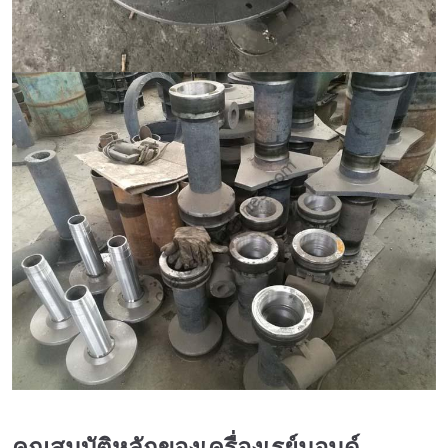
คุณสมบัติหลักของเครื่องเรย์มอนด์