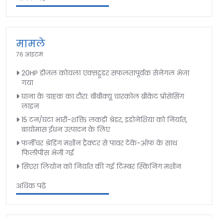
मामले
76 आइटम
20HP डीजल कोयला एक्सट्रूडर सफलतापूर्वक सेनेगल भेजा
गया
घाना के ग्राहक का दौरा: बीबीक्यू चारकोल ब्रीकेट प्रोसेसिंग
लाइन
15 टन/घंटा भारी-शक्ति लकड़ी श्रेडर, इंडोनेशिया को निर्यात,
बायोमास ईंधन उत्पादन के लिए
फर्नीचर श्रेडिंग मशीन ट्रैक्टर से पावर टेके-ऑफ के साथ
फिलीपींस भेजी गई
सिएरा लियोन को निर्यात की गई टिम्बर स्किनिंग मशीन
अधिक पढ़ें