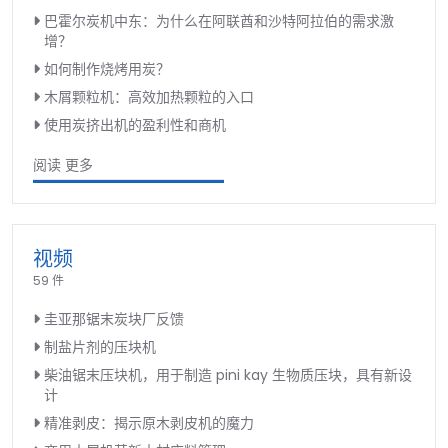
巴霍尔炭机中东：为什么在阿联酋和沙特阿拉伯的需求激
增？
如何制作烧烤用炭？
木屑颗粒机：高效加热颗粒的入口
使用炭挤出机的盈利性和商机
阅读 更多
视频
59 件
圭亚那锯末炭块厂反馈
制盐片剂的压块机
柴油锯末压块机，用于制造 pini kay 生物质压块，具有新设
计
精准剥皮：揭示原木剥皮机的魔力