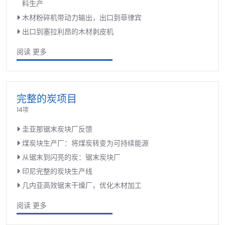
料生产
木材粉碎机带动力输出，出口到菲律宾
出口到塞拉利昂的木材剥皮机
阅读 更多
完整的炭项目
14项
圭亚那锯末炭块厂反馈
煤炭块生产厂：将煤炭转变为可持续能源
从锯末到闪亮的炭：锯末炭块厂
印尼完整的炭块生产线
几内亚高效锯末干燥厂，优化木材加工
阅读 更多