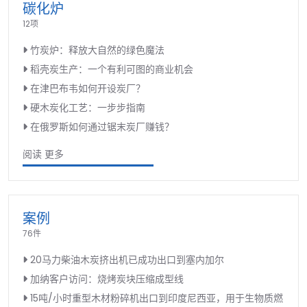
碳化炉
12项
竹炭炉：释放大自然的绿色魔法
稻壳炭生产：一个有利可图的商业机会
在津巴布韦如何开设炭厂？
硬木炭化工艺：一步步指南
在俄罗斯如何通过锯末炭厂赚钱？
阅读 更多
案例
76件
20马力柴油木炭挤出机已成功出口到塞内加尔
加纳客户访问：烧烤炭块压缩成型线
15吨/小时重型木材粉碎机出口到印度尼西亚，用于生物质燃