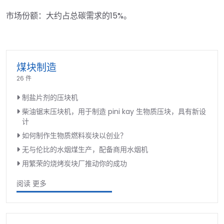
市场份额：大约占总碳需求的15%。
煤块制造
26 件
制盐片剂的压块机
柴油锯末压块机，用于制造 pini kay 生物质压块，具有新设
计
如何制作生物质燃料炭块以创业？
无与伦比的水烟煤生产，配备商用水烟机
用繁荣的烧烤炭块厂推动你的成功
阅读 更多