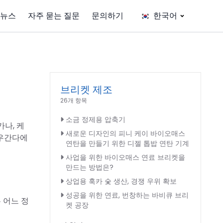
뉴스
자주 묻는 질문
문의하기
한국어
브리켓 제조
26개 항목
소금 정제용 압축기
가나, 케
새로운 디자인의 피니 케이 바이오매스
 우간다에
연탄을 만들기 위한 디젤 톱밥 연탄 기계
사업을 위한 바이오매스 연료 브리켓을
만드는 방법은?
상업용 훅카 숯 생산, 경쟁 우위 확보
성공을 위한 연료, 번창하는 바비큐 브리
 어느 정
켓 공장