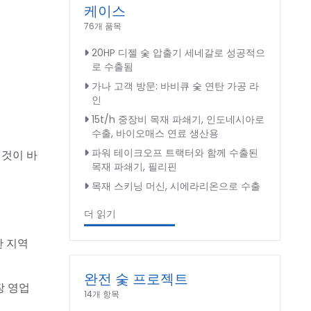
케이스
76개 품목
20HP 디젤 숯 압출기 세네갈로 성공적으
로 수출됨
가나 고객 방문: 바비큐 숯 연탄 가공 라
인
15t/h 중장비 목재 파쇄기, 인도네시아로
수출, 바이오매스 연료 생산용
파워 테이크오프 트랙터와 함께 수출된
이것이 바
목재 파쇄기, 필리핀
목재 스키닝 머신, 시에라리온으로 수출
더 읽기
한 지역
완전 숯 프로젝트
장 영업
14개 항목