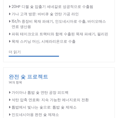
20HP 디젤 숯 압출기 세네갈로 성공적으로 수출됨
가나 고객 방문: 바비큐 숯 연탄 가공 라인
15t/h 중장비 목재 파쇄기, 인도네시아로 수출, 바이오매스
연료 생산용
파워 테이크오프 트랙터와 함께 수출된 목재 파쇄기, 필리핀
목재 스키닝 머신, 시에라리온으로 수출
더 읽기
완전 숯 프로젝트
14개 항목
가이아나 톱밥 숯 연탄 공장 피드백
석탄 압축 연료화: 지속 가능한 에너지로의 전환
톱밥에서 빛나는 숯으로: 톱밥 숯 제재소
인도네시아용 완전 숯 제재소