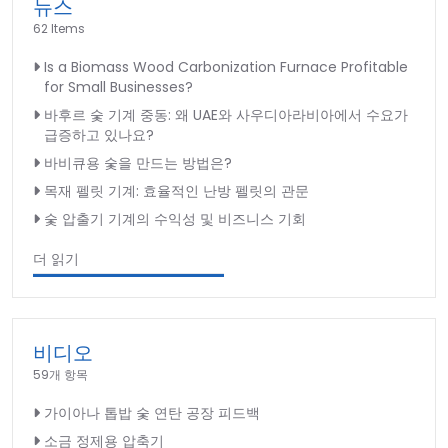
뉴스
62 Items
Is a Biomass Wood Carbonization Furnace Profitable
for Small Businesses?
바후르 숯 기계 중동: 왜 UAE와 사우디아라비아에서 수요가
급증하고 있나요?
바비큐용 숯을 만드는 방법은?
목재 펠릿 기계: 효율적인 난방 펠릿의 관문
숯 압출기 기계의 수익성 및 비즈니스 기회
더 읽기
비디오
59개 항목
가이아나 톱밥 숯 연탄 공장 피드백
소금 정제용 압축기