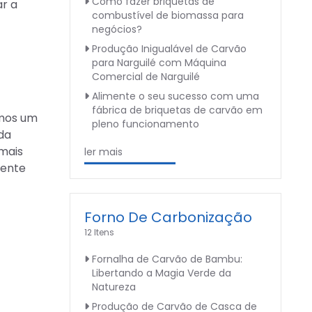
Como fazer briquetas de
ar a
combustível de biomassa para
negócios?
Produção Inigualável de Carvão
para Narguilé com Máquina
Comercial de Narguilé
Alimente o seu sucesso com uma
fábrica de briquetas de carvão em
emos um
pleno funcionamento
da
mais
ler mais
iente
Forno De Carbonização
12 Itens
Fornalha de Carvão de Bambu:
Libertando a Magia Verde da
Natureza
Produção de Carvão de Casca de