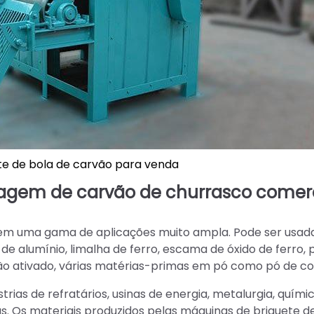
te de bola de carvão para venda
agem de carvão de churrasco comerc
em uma gama de aplicações muito ampla. Pode ser usad
de alumínio, limalha de ferro, escama de óxido de ferro, 
arvão ativado, várias matérias-primas em pó como pó de co
ias de refratários, usinas de energia, metalurgia, químic
as. Os materiais produzidos pelas máquinas de briquete d