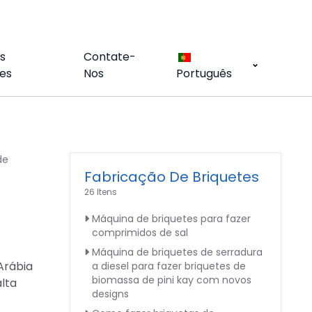
s
Contate-
es
Nos
Português
de
Fabricação De Briquetes
26 Itens
Máquina de briquetes para fazer
comprimidos de sal
Máquina de briquetes de serradura
Arábia
a diesel para fazer briquetes de
biomassa de pini kay com novos
alta
designs