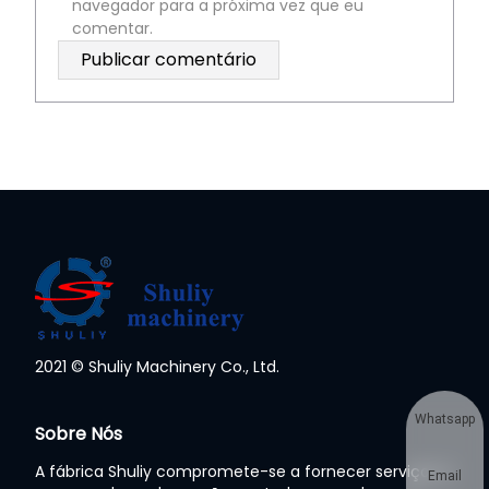
navegador para a próxima vez que eu
comentar.
2021 © Shuliy Machinery Co., Ltd.
Whatsapp
Sobre Nós
A fábrica Shuliy compromete-se a fornecer serviços a
Email