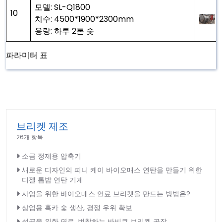
모델: SL-Q1800
10
치수: 4500*1900*2300mm
용량: 하루 2톤 숯
파라미터 표
브리켓 제조
26개 항목
소금 정제용 압축기
새로운 디자인의 피니 케이 바이오매스 연탄을 만들기 위한
디젤 톱밥 연탄 기계
사업을 위한 바이오매스 연료 브리켓을 만드는 방법은?
상업용 훅카 숯 생산, 경쟁 우위 확보
성공을 위한 연료, 번창하는 바비큐 브리켓 공장