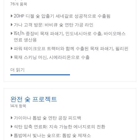
76개 품목
20HP 디젤 숯 압출기 세네갈로 성공적으로 수출됨
가나 고객 방문: 바비큐 숯 연탄 가공 라인
15t/h 중장비 목재 파쇄기, 인도네시아로 수출, 바이오매스
연료 생산용
파워 테이크오프 트랙터와 함께 수출된 목재 파쇄기, 필리핀
목재 스키닝 머신, 시에라리온으로 수출
더 읽기
완전 숯 프로젝트
14개 항목
가이아나 톱밥 숯 연탄 공장 피드백
석탄 압축 연료화: 지속 가능한 에너지로의 전환
톱밥에서 빛나는 숯으로: 톱밥 숯 제재소