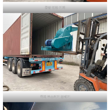
톱밥 연탄 기계
목재 부스러기 분쇄기