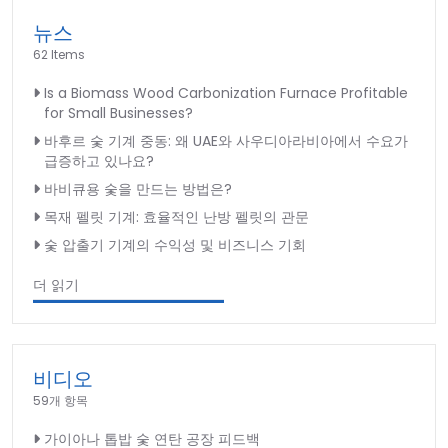
뉴스
62 Items
Is a Biomass Wood Carbonization Furnace Profitable
for Small Businesses?
바후르 숯 기계 중동: 왜 UAE와 사우디아라비아에서 수요가
급증하고 있나요?
바비큐용 숯을 만드는 방법은?
목재 펠릿 기계: 효율적인 난방 펠릿의 관문
숯 압출기 기계의 수익성 및 비즈니스 기회
더 읽기
비디오
59개 항목
가이아나 톱밥 숯 연탄 공장 피드백