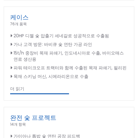
케이스
76개 품목
20HP 디젤 숯 압출기 세네갈로 성공적으로 수출됨
가나 고객 방문: 바비큐 숯 연탄 가공 라인
15t/h 중장비 목재 파쇄기, 인도네시아로 수출, 바이오매스
연료 생산용
파워 테이크오프 트랙터와 함께 수출된 목재 파쇄기, 필리핀
목재 스키닝 머신, 시에라리온으로 수출
더 읽기
완전 숯 프로젝트
14개 항목
가이아나 톱밥 숯 연탄 공장 피드백