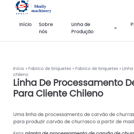
Início
Sobre
Linha de
P
nós
Produção
Início
»
Fabrico de briquetes
»
Fabrico de briquetes
»
Linha
chileno
Linha De Processamento D
Para Cliente Chileno
Uma linha de processamento de carvão de churra
para produzir carvão de churrasco a partir de mad
Esta
planta de processamento de carvão de chur