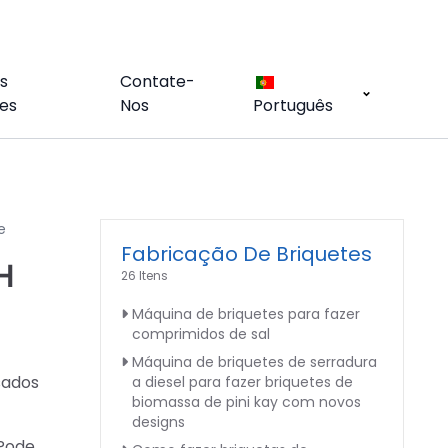
s
Contate-
es
Nos
Português
e
Fabricação De Briquetes
H
26 Itens
Máquina de briquetes para fazer
comprimidos de sal
Máquina de briquetes de serradura
sados
a diesel para fazer briquetes de
biomassa de pini kay com novos
designs
 Pode