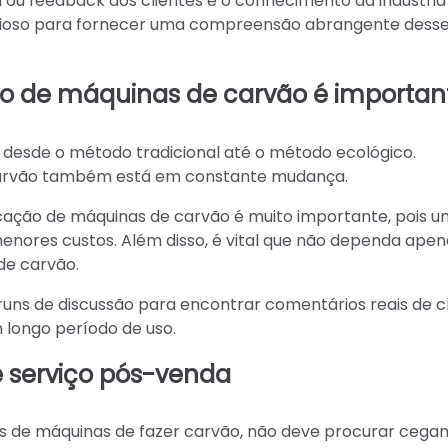
ou feedback dos clientes e o conhecimento da indústri
valioso para fornecer uma compreensão abrangente dess
ão de máquinas de carvão é importan
 desde o método tradicional até o método ecológico.
arvão também está em constante mudança.
cação de máquinas de carvão é muito importante, pois 
menores custos. Além disso, é vital que não dependa apen
de carvão.
runs de discussão para encontrar comentários reais de c
longo período de uso.
e
serviço pós-venda
es de máquinas de fazer carvão, não deve procurar ceg