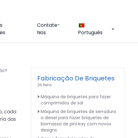
s
Contate-
es
Nos
Português
vão?
Fabricação De Briquetes
26 Itens
Máquina de briquetes para fazer
comprimidos de sal
o, cada
Máquina de briquetes de serradura
a diesel para fazer briquetes de
ria das
biomassa de pini kay com novos
designs