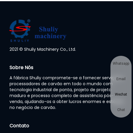
2021 © Shuliy Machinery Co., Ltd.
Whatsapp
Sobre Nós
A fábrica Shuliy compromete-se a fornecer serviços a
Email
processadores de carvão em todo o mundo com
tecnologia industrial de ponta, projeto de projeto
Wechat
maduro e processo completo de assistência pós-
venda, ajudando-os a obter lucros enormes e estáveis
no negócio de carvão.
Chat
Contato