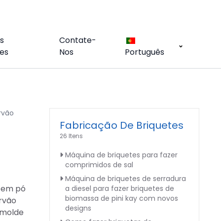
s
Contate-
es
Nos
Português
rvão
Fabricação De Briquetes
26 Itens
Máquina de briquetes para fazer
comprimidos de sal
Máquina de briquetes de serradura
o em pó
a diesel para fazer briquetes de
biomassa de pini kay com novos
rvão
designs
 molde