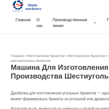
Главная
О
Производственная
П
нас
линия
Главная
»
Изготовление брикетов
»
Изготовление брикетов
»
шестиугольных брикетов
Машина Для Изготовления
Производства Шестиуголь
Дробилка для изготовления угольных брикетов — од
может формировать брикеты из угольной или древесн
Угольная пыль должна быть смешана с водой по жела