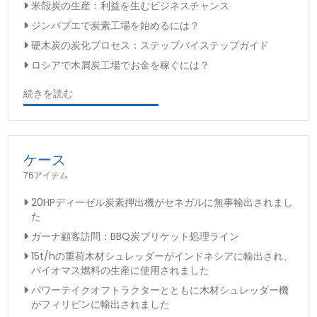
米殻炭の生産：利益を生むビジネスチャンス
ジンバブエで炭素工場を始めるには？
硬木炭の炭化プロセス：ステップバイステップガイド
ロシアで木屑炭工場でお金を稼ぐには？
続きを読む
ケース
76アイテム
20HPディーゼル炭素押出機がセネガルに無事輸出されまし
た
ガーナ顧客訪問：BBQ炭ブリケット処理ライン
15t/hの重荷木材シュレッダーがインドネシアに輸出され、
バイオマス燃料の生産に使用されました
パワーテイクオフトラクターとともに木材シュレッダー機
がフィリピンに輸出されました