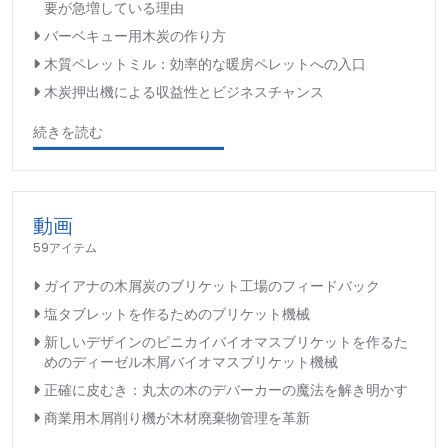
要が急増している理由
バーベキュー用木炭の作り方
木質ペレットミル：効率的な暖房ペレットへの入口
木炭押出機による収益性とビジネスチャンス
続きを読む
動画
59アイテム
ガイアナの木屑炭のブリケット工場のフィードバック
塩タブレットを作るためのブリケット機械
新しいデザインのピニカイバイオマスブリケットを作るた
めのディーゼル木屑バイオマスブリケット機械
正確に皮むき：丸太の木のデバーカーの魔法を解き明かす
商業用木屑削り機が木材廃棄物管理を革新