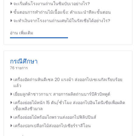
จะเริ่มต้นโรงงานถ่านในซิมบับเวอย่างไร?
ขั้นตอนการทำถ่านไม้เนื้อแข็ง: คำแนะนำทีละขั้นตอน
จะทำเงินจากโรงงานถ่านเศษไม้ในรัสเซียได้อย่างไร?
อ่าน เพิ่มเติม
กรณีศึกษา
76 รายการ
เครื่องอัดถ่านหินดีเซล 20 แรงม้า ส่งออกไปเซเนกัลเรียบร้อย
แล้ว
เยี่ยมลูกค้าชาวกานา: สายการผลิตถ่านบาร์บีคิวบิทคูต์
เครื่องย่อยไม้หนัก 15 ตัน/ชั่วโมง ส่งออกไปอินโดนีเซียเพื่อผลิต
เชื้อเพลิงชีวมวล
เครื่องย่อยไม้พร้อมไถพรวนส่งออกไปฟิลิปปินส์
เครื่องปอกเปลือกไม้ส่งออกไปเซียร์ราลีโอน